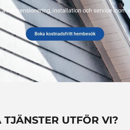
t av dimensionering, installation och service inom v
Boka kostnadsfritt hembesök
A TJÄNSTER UTFÖR VI?