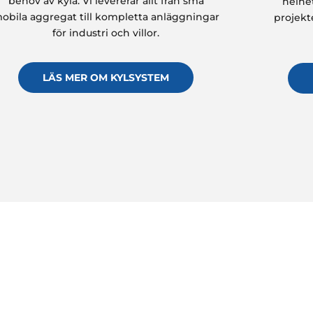
behov av kyla. Vi levererar allt från små
helhet
obila aggregat till kompletta anläggningar
projekt
för industri och villor.
LÄS MER OM KYLSYSTEM