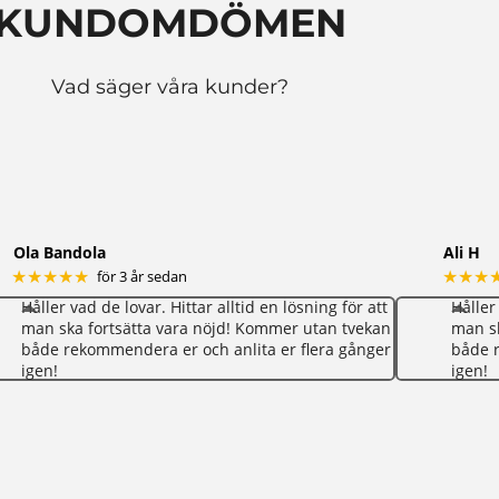
KUNDOMDÖMEN
Vad säger våra kunder?
Ola Bandola
Ali H
★★★★★
★★★
för 3 år sedan
Håller vad de lovar. Hittar alltid en lösning för att
Håller
man ska fortsätta vara nöjd! Kommer utan tvekan
man sk
både rekommendera er och anlita er flera gånger
både r
igen!
igen!