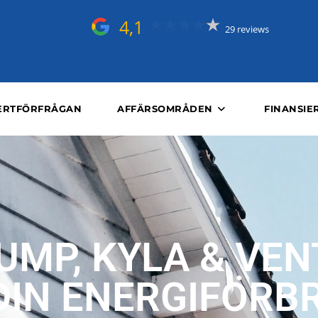
4,1
29 reviews
ERTFÖRFRÅGAN
AFFÄRSOMRÅDEN
FINANSIE
MP, KYLA & VEN
 DIN ENERGIFÖRB