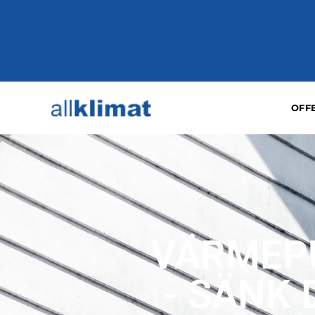
OFF
VÄRMEPU
- SÄNK