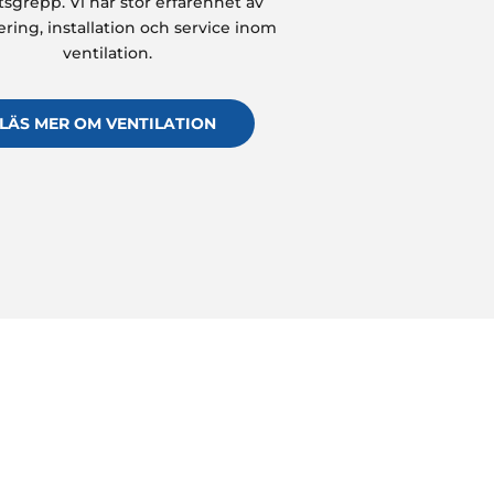
sgrepp. Vi har stor erfarenhet av
ering, installation och service inom
ventilation.
LÄS MER OM VENTILATION