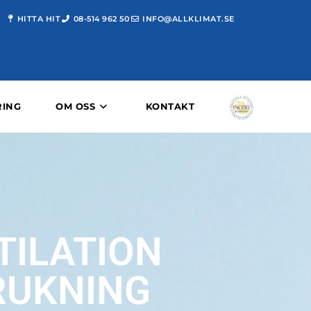
HITTA HIT
08-514 962 50
INFO@ALLKLIMAT.SE
RING
OM OSS
KONTAKT
TILATION
RUKNING