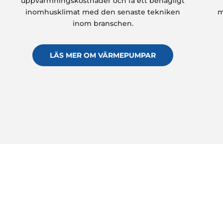
uppvärmningskostnader och få ett behagligt
inomhusklimat med den senaste tekniken
m
inom branschen.
LÄS MER OM VÄRMEPUMPAR