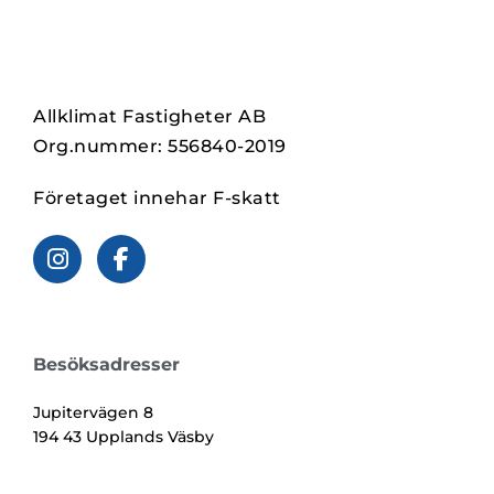
BERGVÄRME STOCKHOLM
Vi har lång erfarenhet inom service & installationer
av bergvärmepumpar i Stockholm
Allklimat Fastigheter AB
Org.nummer: 556840-2019
BOKA KOSTNADSFRITT HEMBESÖK
Företaget innehar F-skatt
Besöksadresser
Jupitervägen 8
194 43 Upplands Väsby