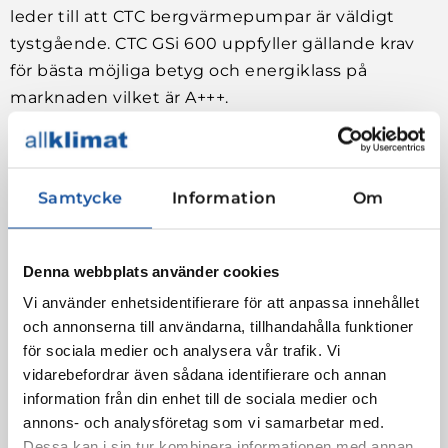
leder till att CTC bergvärmepumpar är väldigt
tystgående. CTC GSi 600 uppfyller gällande krav
för bästa möjliga betyg och energiklass på
marknaden vilket är A+++.
En annan fördel för de som ersätter en gammal
bergvärmepump med en CTC GSi 600 är att den
Samtycke
Information
Om
anpassar sig helt automatiskt till den befintliga
berggrunden,
vilket i sin tur leder till betydligt
lägre installationskostnader.
Denna webbplats använder cookies
CTC GSi 600 har även en integrerad
Vi använder enhetsidentifierare för att anpassa innehållet
varmvattenberedare som producerar över 300
och annonserna till användarna, tillhandahålla funktioner
för sociala medier och analysera vår trafik. Vi
liter varmvatten.
vidarebefordrar även sådana identifierare och annan
information från din enhet till de sociala medier och
I standardutförande så har CTC GSi 600
annons- och analysföretag som vi samarbetar med.
internetuppkoppling vilket innebär att du snabbt
Dessa kan i sin tur kombinera informationen med annan