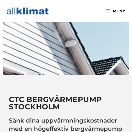
MENY
BERGVÄRMEPUMPAR FRÅN
CTC
CTC BERGVÄRMEPUMP
STOCKHOLM
Sänk dina uppvärmningskostnader
med en högeffektiv bergvärmepump