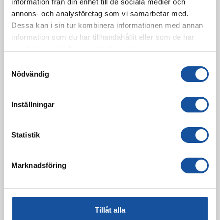
information från din enhet till de sociala medier och
annons- och analysföretag som vi samarbetar med.
Dessa kan i sin tur kombinera informationen med annan
information som du har tillhandahållit eller som de har
samlat in när du har använt deras tjänster.
S
Nödvändig
a
m
t
Inställningar
y
c
k
Statistik
e
s
Marknadsföring
v
a
l
Tillåt alla