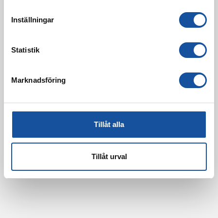
m
t
Inställningar
y
c
k
Statistik
e
s
Marknadsföring
v
a
l
Tillåt alla
Tillåt urval