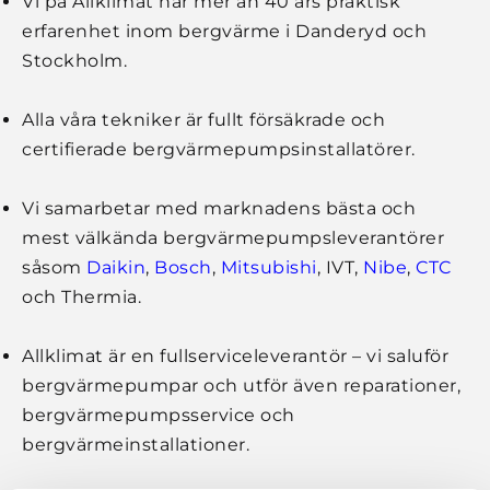
Vi på Allklimat har mer än 40 års praktisk
erfarenhet inom bergvärme i Danderyd och
Stockholm.
Alla våra tekniker är fullt försäkrade och
certifierade bergvärmepumpsinstallatörer.
Vi samarbetar med marknadens bästa och
mest välkända bergvärmepumpsleverantörer
såsom
Daikin
,
Bosch
,
Mitsubishi
, IVT,
Nibe
,
CTC
och Thermia.
Allklimat är en fullserviceleverantör – vi saluför
bergvärmepumpar och utför även reparationer,
bergvärmepumpsservice och
bergvärmeinstallationer.