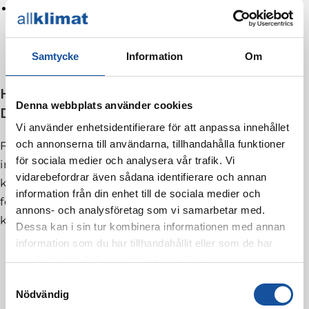
Kundreferenser – vi har genom åren utfört
åtskilliga bergvärmeinstallationer i Danderyd
och vi har många nöjda kunder som kan
Samtycke
Information
Om
bekräfta våra tidigare arbeten
Har du några frågor om Bergvärme i
Denna webbplats använder cookies
Danderyd som du behöver svar på?
Vi använder enhetsidentifierare för att anpassa innehållet
och annonserna till användarna, tillhandahålla funktioner
För att få svar på dina frågor och få mer
för sociala medier och analysera vår trafik. Vi
information från oss på Allklimat gällande hur vi
vidarebefordrar även sådana identifierare och annan
kan hjälpa dig med en optimal bergvärmelösning
information från din enhet till de sociala medier och
för din bostad i Danderyd. Varmt välkommen att
annons- och analysföretag som vi samarbetar med.
kontakta oss på
08-514 962 50
.
Dessa kan i sin tur kombinera informationen med annan
information som du har tillhandahållit eller som de har
samlat in när du har använt deras tjänster.
S
Nödvändig
a