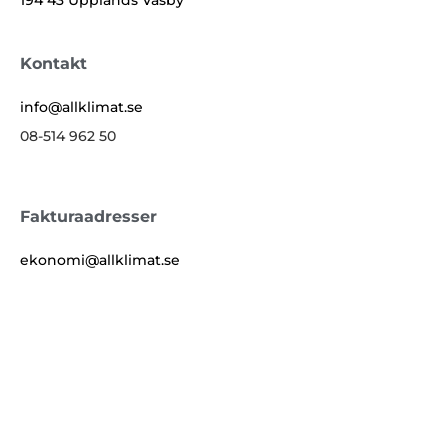
194 43 Upplands Väsby
Kontakt
info@allklimat.se
08-514 962 50
Fakturaadresser
ekonomi@allklimat.se