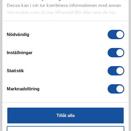
Dessa kan i sin tur kombinera informationen med annan
information som du har tillhandahållit eller som de har
samlat in när du har använt deras tjänster.
S
Nödvändig
a
m
t
Inställningar
y
c
k
Statistik
e
s
Marknadsföring
v
a
l
Tillåt alla