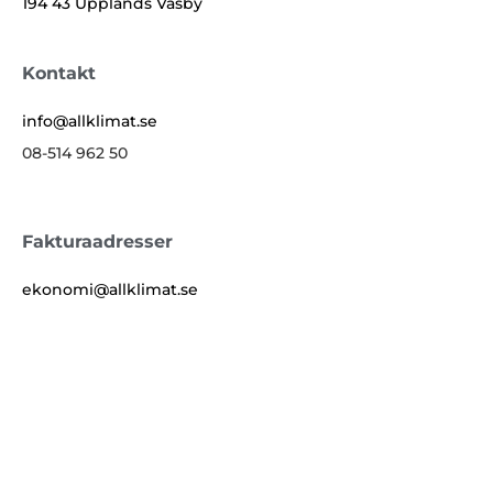
194 43 Upplands Väsby
Kontakt
info@allklimat.se
08-514 962 50
Fakturaadresser
ekonomi@allklimat.se