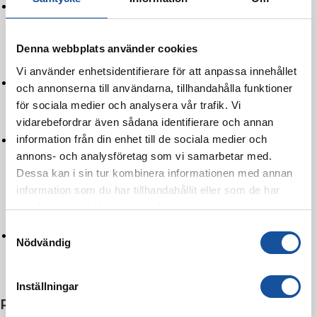
Erfarenhet
– över 20 års erfarenhet inom
service och installationer av värmepumpar i
Enköping.
Denna webbplats använder cookies
Vi använder enhetsidentifierare för att anpassa innehållet
Pålitliga och punktliga
– vi anländer i tid och
och annonserna till användarna, tillhandahålla funktioner
håller alltid vad vi lovar.
för sociala medier och analysera vår trafik. Vi
vidarebefordrar även sådana identifierare och annan
information från din enhet till de sociala medier och
Fasta priser och prissättning i förskott
– vi ger
annons- och analysföretag som vi samarbetar med.
dig ett fast pris, inte en prisuppskattning. Du
Dessa kan i sin tur kombinera informationen med annan
vet exakt vad tjänsten kommer att kosta innan
information som du har tillhandahållit eller som de har
något arbete har påbörjats.
samlat in när du har använt deras tjänster.
S
Respektfulla, artiga och vänliga
– vi behandlar
Nödvändig
a
ditt hem och din familj med respekt och
m
artighet.
t
Inställningar
y
Ring
08-514 962 50
för reparationer,
c