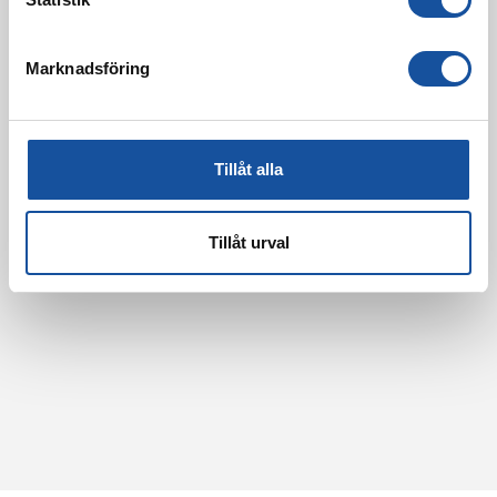
e
s
Marknadsföring
v
a
l
Tillåt alla
Tillåt urval