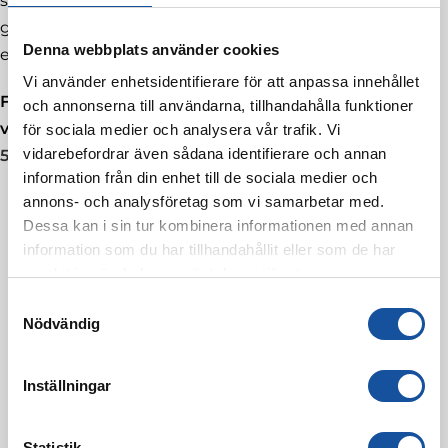
snabbt och effektivt som möjligt. Kontakta oss
gärna idag så ska vi göra allt vi kan för att skicka
Denna webbplats använder cookies
en tekniker till din adress så snabbt som möjligt.
Vi använder enhetsidentifierare för att anpassa innehållet
För mer information om våra tjänster inom
och annonserna till användarna, tillhandahålla funktioner
värmepumpar i Märsta, ring oss gärna nu på
08-
för sociala medier och analysera vår trafik. Vi
vidarebefordrar även sådana identifierare och annan
514 962 50
.
information från din enhet till de sociala medier och
annons- och analysföretag som vi samarbetar med.
Dessa kan i sin tur kombinera informationen med annan
information som du har tillhandahållit eller som de har
samlat in när du har använt deras tjänster.
S
Nödvändig
a
m
t
Inställningar
y
c
k
Statistik