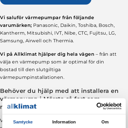
Vi saluför värmepumpar från följande
varumärken;
Panasonic, Daikin, Toshiba, Bosch,
Kantherm, Mitsubishi, IVT, Nibe, CTC, Fujitsu, LG,
Samsung, Airwell och Thermia.
Vi på Allklimat hjälper dig hela vägen
– från att
välja en värmepump som är optimal för din
bostad till den slutgiltiga
värmepumpinstallationen.
Behöver du hjälp med att installera en
värmepump i Märsta så fort som
möjligt?
Vi jobbar hårt för att leverera våra tjänster så
Samtycke
Information
Om