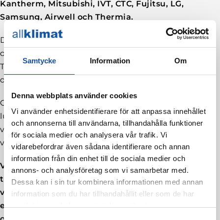
Kantherm, Mitsubishi, IVT, CTC, Fujitsu, LG,
Samsung, Airwell och Thermia.
Detta innebär att vi snabbt kan presentera en
optimal värmepumpslösning för din fastighet i
Samtycke
Information
Om
Tyresö som kommer att säkerställa en energi-
och kostnadsbesparing.
Denna webbplats använder cookies
Oavsett om det gäller en bergvärmepump,
Vi använder enhetsidentifierare för att anpassa innehållet
luftvärmepump, frånluftsvärmepump eller luft-
och annonserna till användarna, tillhandahålla funktioner
vatten värmepump så är våra certifierade
för sociala medier och analysera vår trafik. Vi
värmepumpinstallatörer optimala för uppgiften.
vidarebefordrar även sådana identifierare och annan
information från din enhet till de sociala medier och
Vi välkomnar dig att ta kontakt med oss på
annons- och analysföretag som vi samarbetar med.
telefonnummer
08-514 962 50
gällande
Dessa kan i sin tur kombinera informationen med annan
värmepumpservice, värmepumpsreparationer
information som du har tillhandahållit eller som de har
eller värmepumpsinstallationer i Tyresö med
samlat in när du har använt deras tjänster.
omnejd.