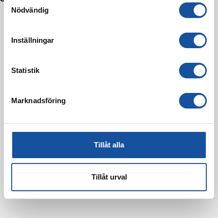
S
Nödvändig
a
m
t
Inställningar
y
c
k
Statistik
e
s
Marknadsföring
v
a
l
Tillåt alla
Tillåt urval