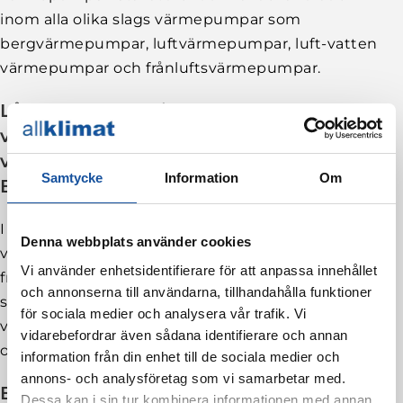
inom alla olika slags värmepumpar som
bergvärmepumpar, luftvärmepumpar, luft-vatten
värmepumpar och frånluftsvärmepumpar.
Lång erfarenhet inom
värmepumpservice, reparationer och
värmepumpinstallationer i Upplands-
Samtycke
Information
Om
Bro
I över 40 år har vi på Allklimat tillhandahållit
Denna webbplats använder cookies
värmepumpstjänster som ligger i absolut
Vi använder enhetsidentifierare för att anpassa innehållet
framkant – och vi har redan utfört åtskilliga
och annonserna till användarna, tillhandahålla funktioner
servicearbeten, reparationer och
för sociala medier och analysera vår trafik. Vi
värmepumpsinstallationer i Upplands-Bro med
vidarebefordrar även sådana identifierare och annan
omnejd.
information från din enhet till de sociala medier och
annons- och analysföretag som vi samarbetar med.
Behöver du installera en värmepump i
Dessa kan i sin tur kombinera informationen med annan