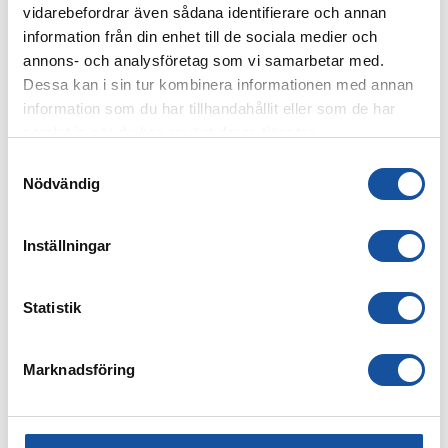
vidarebefordrar även sådana identifierare och annan
information från din enhet till de sociala medier och
Namn
annons- och analysföretag som vi samarbetar med.
Dessa kan i sin tur kombinera informationen med annan
information som du har tillhandahållit eller som de har
E-post
samlat in när du har använt deras tjänster.
S
Nödvändig
a
Personligt meddelande
m
t
Inställningar
y
c
k
Statistik
e
s
Marknadsföring
v
Bifoga filer (max 2 pdf- filer)
a
l